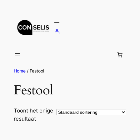
Spring
naar
de
inhoud
Home
/ Festool
Festool
Toont het enige
resultaat